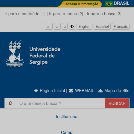
BRASIL
Ir para o conteúdo [1]
|
Ir para o menu [2]
|
Ir para a busca [3]
a+
a-
a
English
Español
Français
Página Inicial
|
WEBMAIL
|
Mapa do Site
Institucional
Campi