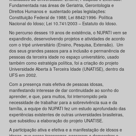
Fundamentada nas áreas de Geriatria, Gerontologia e
Direitos Humanos e sustentado pelas legislações:
Constituição Federal de 1988; Lei 8842/1996- Política
Nacional do Idoso; Lei 10.741/2003 – Estatuto do Idoso.
No percurso desses 19 anos de existência, o NUPATI vem se
expandindo, desenvolvendo projetos e atividades de acordo
com o tripé universitário (Ensino, Pesquisa, Extensão). Um
dos seus grandes passos para a inclusão e permanência de
pessoas da terceira idade no espaço universitário, usado
também como estratégia política, foi a criação do projeto
Universidade Aberta à Terceira Idade (UNATISE), dentro da
UFS em 2002.
Com a presença mais efetiva de pessoas idosas,
manifestando interesse de dar continuidade ao sonho do
aprender, e que, para muitos, foi interrompido pela
necessidade de trabalhar para a sobrevivência sua e da
família, a equipe do NUPATI fez um estudo aprofundado das
experiências existentes de outras universidades brasileiras,
que subsidiou a elaboração do projeto UNATISE.
A participação ativa e efetiva e a manifestação de idosos e
idosas, que nesse transcorrer, passaram a demonstrar e