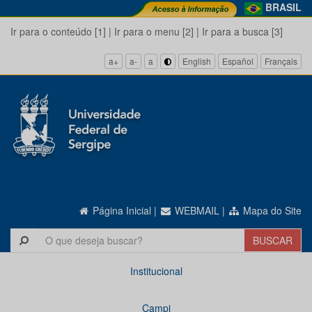
BRASIL
Ir para o conteúdo [1]
|
Ir para o menu [2]
|
Ir para a busca [3]
a+
a-
a
English
Español
Français
Página Inicial
|
WEBMAIL
|
Mapa do Site
Institucional
Campi