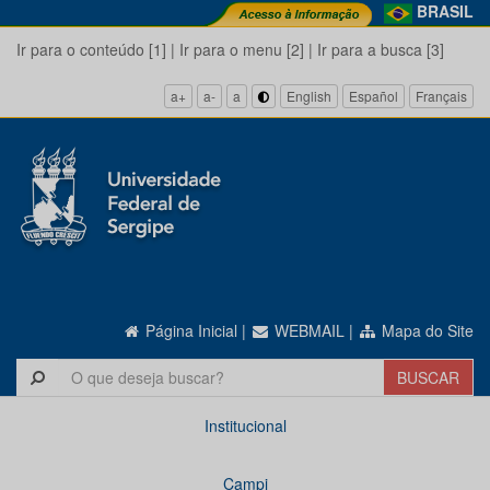
BRASIL
Ir para o conteúdo [1]
|
Ir para o menu [2]
|
Ir para a busca [3]
a+
a-
a
English
Español
Français
Página Inicial
|
WEBMAIL
|
Mapa do Site
Institucional
Campi