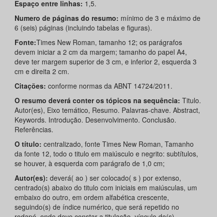
Espaço entre linhas:
1,5.
Numero de páginas do resumo:
mínimo de 3 e máximo de
6 (seis) páginas (incluindo tabelas e figuras).
Fonte:
Times New Roman, tamanho 12; os parágrafos
devem iniciar a 2 cm da margem; tamanho do papel A4,
deve ter margem superior de 3 cm, e inferior 2, esquerda 3
cm e direita 2 cm.
Citações:
conforme normas da ABNT 14724/2011.
O resumo deverá conter os tópicos na sequência:
Titulo.
Autor(es), Eixo temático, Resumo. Palavras-chave. Abstract,
Keywords. Introdução. Desenvolvimento. Conclusão.
Referências.
O título:
centralizado, fonte Times New Roman, Tamanho
da fonte 12, todo o titulo em maiúsculo e negrito: subtítulos,
se houver, à esquerda com parágrafo de 1,0 cm;
Autor(es):
deverá( ao ) ser colocado( s ) por extenso,
centrado(s) abaixo do titulo com iniciais em maiúsculas, um
embaixo do outro, em ordem alfabética crescente,
seguindo(s) de índice numérico, que será repetido no
rodapé, onde deve constar a titulação, vínculo do(s)