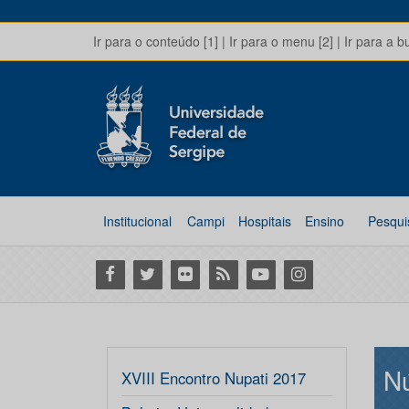
Ir para o conteúdo [1]
|
Ir para o menu [2]
|
Ir para a b
Institucional
Campi
Hospitais
Ensino
Pesqui
Facebook
Twitter
Flickr
RSS
Youtube
Instagram
Nú
XVIII Encontro Nupati 2017