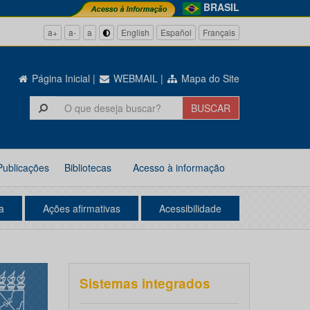
BRASIL
a+
a-
a
English
Español
Français
Página Inicial
|
WEBMAIL
|
Mapa do Site
Publicações
Bibliotecas
Acesso à informação
a
Ações afirmativas
Acessibilidade
Sistemas integrados